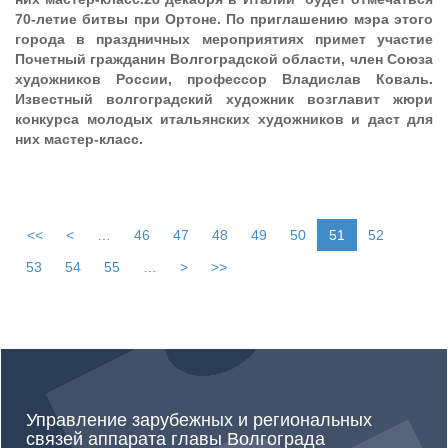
70-летие битвы при Ортоне. По приглашению мэра этого
города в праздничных мероприятиях примет участие
Почетный гражданин Волгоградской области, член Союза
художников России, профессор Владислав Коваль.
Известный волгоградский художник возглавит жюри
конкурса молодых итальянских художников и даст для
них мастер-класс.
<<
<
…
46
47
48
49
50
51
52
53
54
55
…
>
>>
Управление зарубежных и региональных
связей аппарата главы Волгограда