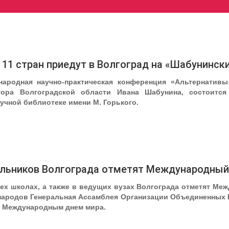
 11 стран приедут в Волгоград на «Шабунинск
народная научно-практическая конференция «Альтернативы
тора Волгоградской области Ивана Шабунина, состоится
учной библиотеке имени М. Горького.
ольников Волгограда отметят Международный
сех школах, а также в ведущих вузах Волгограда отметят М
народов Генеральная Ассамблея Организации Объединенных Н
и Международным днем мира.