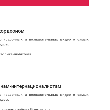
ккордеоном
ю красочных и познавательных видео о самых
одов.
историка-любителя.
оинам-интернационалистам
ю красочных и познавательных видео о самых
одов.
трального района Волгограда.