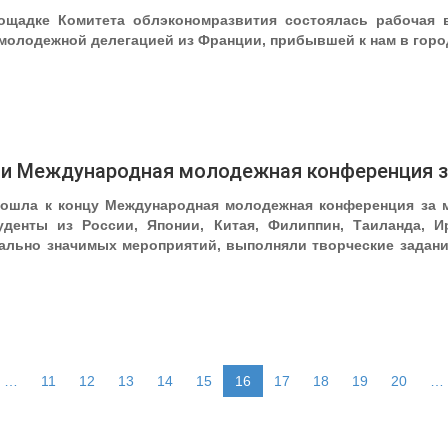
лощадке Комитета облэкономразвития состоялась рабочая 
молодежной делегацией из Франции, прибывшей к нам в город
ги Международная молодежная конференция з
дошла к концу Международная молодежная конференция за м
уденты из России, Японии, Китая, Филиппин, Таиланда, 
льно значимых мероприятий, выполняли творческие задани
…
11
12
13
14
15
16
17
18
19
20
…