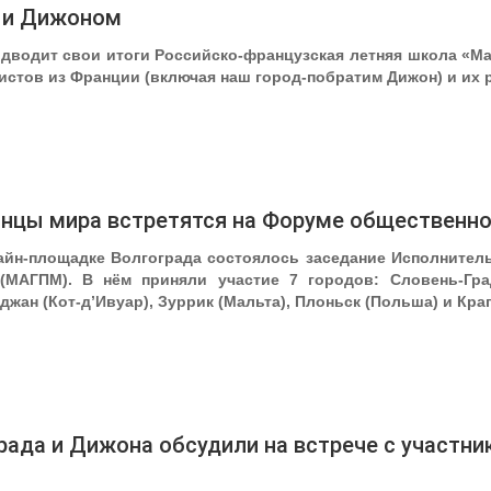
 и Дижоном
одводит свои итоги Российско-французская летняя школа «Ма
стов из Франции (включая наш город-побратим Дижон) и их р
нцы мира встретятся на Форуме общественно
лайн-площадке Волгограда состоялось заседание Исполните
(МАГПМ). В нём приняли участие 7 городов: Словень-Гра
джан (Кот-д’Ивуар), Зуррик (Мальта), Плоньск (Польша) и Кра
рада и Дижона обсудили на встрече с участн