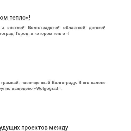
ром тепло»!
и светлой Волгоградской областной детской
оград. Город, в котором тепло»!
т трамвай, посвященный Волгограду. В его салоне
рупно выведено «Wolgograd».
будущих проектов между