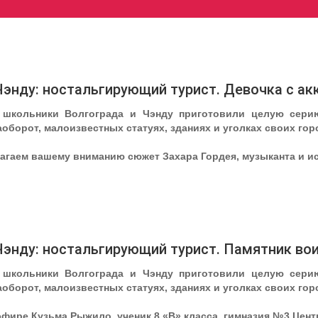
Чэнду: ностальгирующий турист. Девочка с а
 школьники Волгограда и Чэнду приготовили целую сери
аоборот, малоизвестных статуях, зданиях и уголках своих гор
лагаем вашему вниманию сюжет
Захара Гордея
, музыканта и 
Чэнду: ностальгирующий турист. Памятник в
 школьники Волгограда и Чэнду приготовили целую сери
аоборот, малоизвестных статуях, зданиях и уголках своих гор
 эфире
Кузьма Рыжило
, ученик 8 «В» класса, гимназия №3 Цен