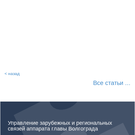
живописи. Она прекрасно
сохранилась до наших дней,
благодаря высококачественным
материалам: императорскому
шёлку и долговечным
минеральным краскам.
< назад
Все статьи ...
Управление зарубежных и региональных
связей аппарата главы Волгограда