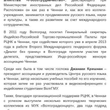
агентства «Россотрудничество»
, действующего при
Министерстве иностранных дел Российской Федерации.
Расположен он как раз в Ченнаи и, как все его коллеги-
учреждения, занимается продвижением русского языка, науки
и культуры, а также их развитием за счет международного
сотрудничества.
В 2011 году Волгоград посетил Генеральный секретарь
Индийско-Российской Торгово-промышленной Палаты при
РЦНК в Ченнаи, при содействии которого уже в апреле 2013
года в работе Второго Международного гендерного форума
«Диалог без границ» в Волгограде приняли участие три
делегата, представлявших Индо-российскую женскую
ассоциацию Ченнаи.
Среди них была в том числе госпожа
Джанаки Кришнан
–
президент ассоциации и руководитель Центра русского языка
в Ченнаи, автор нескольких учебных пособий по его изучению,
которая затем не раз участвовала в видеоконференциях с
индийскими студентами ВолгГМУ.
Также, благодаря организационной поддержке РЦНК, в Ченнаи
с успехом выступили несколько волгоградских творческих
коллективов из МУК «Волгоградконцерт», два года подряд